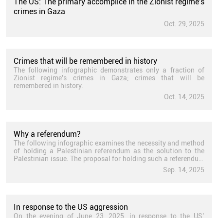
The US: The primary accomplice in the Zionist regime's
crimes in Gaza
Oct. 29, 2025
Crimes that will be remembered in history
The following infographic demonstrates only a fraction of
Zionist regime's crimes in Gaza; crimes that will be
remembered in history.
Oct. 14, 2025
Why a referendum?
The following infographic examines the necessity and method
of holding a Palestinian referendum as the solution to the
Palestinian issue. The proposal for holding such a referendum
is based on the statements of Imam Khamenei and has been
Sep. 14, 2025
officially registered by the Islamic Republic of Iran at the
United Nations.
In response to the US aggression
On the evening of June 23, 2025, in response to the US’