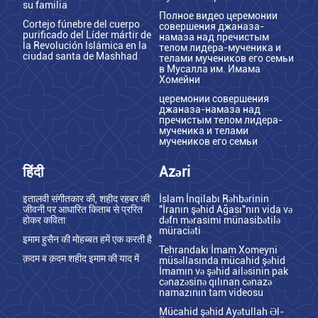
su familia
Полное видео церемонии
Cortejo fúnebre del cuerpo
совершения джаназа-
purificado del Líder mártir de
намаза над пречистым
la Revolución Islámica en la
телом лидера-мученика и
ciudad santa de Mashhad
телами мучеников его семьи
в Мусалла им. Имама
Хомейни
церемонии совершения
джаназа-намаза над
пречистым телом лидера-
мученика и телами
мучеников его семьи
हिंदी
Azəri
इतालवी संगीतकार की, शहीद रहबर की
İslam İnqilabı Rəhbərinin
जीवनी पर आधारित किताब से प्ररित
"İranın şəhid Ağası"nın vida və
होकर कविता
dəfn mərasimi münasibətilə
müraciəti
इमाम हुसैन की मोहब्बत हमें एक करती है
Tehrandakı İmam Xomeyni
क़दम ब क़दम शहीद इमाम की याद में
müsəllasında mücahid şəhid
İmamın və şəhid ailəsinin pak
cənazəsinə qılınan cənazə
namazının tam videosu
Mücahid şəhid Ayətullah Əl-