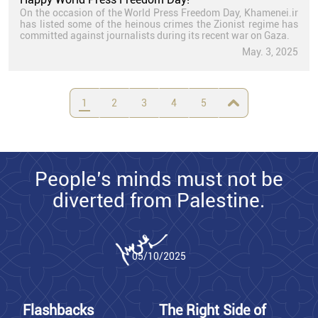
On the occasion of the World Press Freedom Day, Khamenei.ir
has listed some of the heinous crimes the Zionist regime has
committed against journalists during its recent war on Gaza.
May. 3, 2025
1
2
3
4
5
People’s minds must not be
diverted from Palestine.
05/10/2025
Flashbacks
The Right Side of