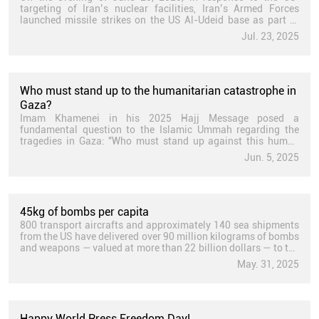
targeting of Iran’s nuclear facilities, Iran’s Armed Forces
launched missile strikes on the US Al-Udeid base as part of
Operation Besharat-e Fath [Herald of Victory].
Jul. 23, 2025
Who must stand up to the humanitarian catastrophe in
Gaza?
Imam Khamenei in his 2025 Hajj Message posed a
fundamental question to the Islamic Ummah regarding the
tragedies in Gaza: "Who must stand up against this human
catastrophe?"
Jun. 5, 2025
45kg of bombs per capita
800 transport aircrafts and approximately 140 sea shipments
from the US have delivered over 90 million kilograms of bombs
and weapons — valued at more than 22 billion dollars — to the
terroriat, Zionist regime for the genocide in Gaza. That means
May. 31, 2025
the US has gifted the Zionist regime 45 kilograms of bombs
per Gazan for the genocide of Palestinians in Gaza!
Happy World Press Freedom Day!