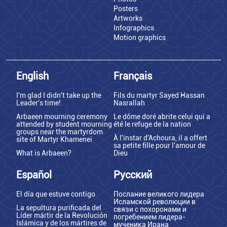
Posters
Artworks
Infographics
Motion graphics
English
Français
I'm glad I didn't take up the
Fils du martyr Sayed Hassan
Leader's time!
Nasrallah
Arbaeen mourning ceremony
Le dôme doré abrite celui qui a
attended by student mourning
été le refuge de la nation
groups near the martyrdom
À l'instar d'Achoura, il a offert
site of Martyr Khamenei
sa petite fille pour l'amour de
What is Arbaeen?
Dieu
Español
Русский
El día que estuve contigo
Послание великого лидера
Исламской революции в
La sepultura purificada del
связи с похоронами и
Líder mártir de la Revolución
погребением лидера-
Islámica y de los mártires de
мученика Ирана