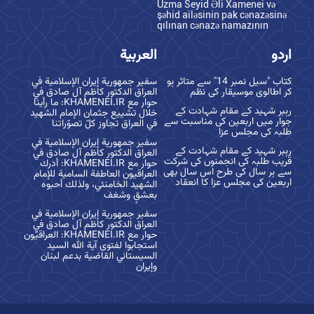
Üzma Seyid Əli Xamenei və
şəhid ailəsinin pak cənazəsinə
qılınan cənazə namazının
اردو
العربية
کتاب "سیل نمبر 14" سے متاثر ہو
سفير جمهورية إيران الإسلامية في
کر اطالوی موسیقار کی نظم
العراق الدكتور كاظم آل صادق في
حوار مع KHAMENEI.IR: ما رأينا
رہبر شہید کے مقام شہادت کے
خلال تشييع جثمان الإمام الشهيد
جوار میں اربعین کی مناسبت سے
في العراق تجاوز كلّ تصوّراتنا
طلبہ کی مجلس عزا
سفير جمهورية إيران الإسلامية في
رہبر شہید کے مقام شہادت کے
العراق الدكتور كاظم آل صادق في
قریب طلبہ کی انجمنوں کی شرکت
حوار مع KHAMENEI.IR: أدرك
سے ہر سال کی طرح اس سال بھی
العراقيون العاطفة السامية للإمام
اربعین کی مجلس عزا کا انعقاد
الشهيد الخامنئي، ولذلك أحبوه
بعشقٍ وشغف
سفير جمهورية إيران الإسلامية في
العراق الدكتور كاظم آل صادق في
حوار مع KHAMENEI.IR: العراقيّون
استجابوا لفتوى آية الله السيد
السيستاني القاضية بدعم لبنان
وإيران