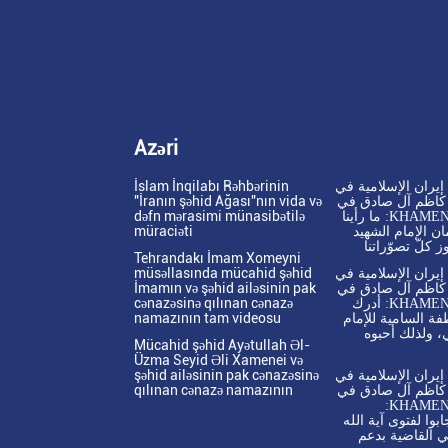
Azəri
İslam İnqilabı Rəhbərinin
يران الإسلامية في
"İranın şəhid Ağası"nın vida və
ر كاظم آل صادق في
dəfn mərasimi münasibətilə
حوار مع KHAMENEI.IR: ما رأينا
müraciəti
ن الإمام الشهيد
 كلّ تصوّراتنا
Tehrandakı İmam Xomeyni
müsəllasında mücahid şəhid
يران الإسلامية في
İmamın və şəhid ailəsinin pak
ر كاظم آل صادق في
cənazəsinə qılınan cənazə
حوار مع KHAMENEI.IR: أدرك
namazının tam videosu
فة السامية للإمام
، ولذلك أحبوه
Mücahid şəhid Ayətullah Əl-
Üzma Seyid Əli Xamenei və
şəhid ailəsinin pak cənazəsinə
يران الإسلامية في
qılınan cənazə namazının
ر كاظم آل صادق في
حوار مع KHAMENEI.IR:
بوا لفتوى آية الله
ي القاضية بدعم