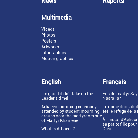
News
Reports
Multimedia
Videos
Photos
Posters
Artworks
Infographics
Motion graphics
English
Français
I'm glad I didn't take up the
Fils du martyr Sa
Leader's time!
Nasrallah
Arbaeen mourning ceremony
Le dôme doré abrit
attended by student mourning
été le refuge de la
groups near the martyrdom site
À l'instar d'Achoura
of Martyr Khamenei
sa petite fille pou
What is Arbaeen?
Dieu