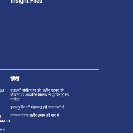
Insight Files
हिंदी
ра
इतालवी संगीतकार की, शहीद रहबर की
जीवनी पर आधारित किताब से प्ररित होकर
कविता
इमाम हुसैन की मोहब्बत हमें एक करती है
क़दम ब क़दम शहीद इमाम की याद में
и
амаза
ами