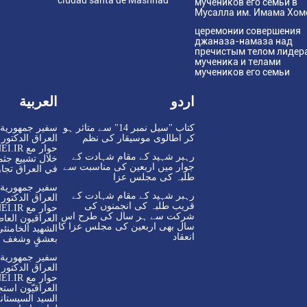
ciudad santa de Mashhad
мучеников его семьи в
Мусалла им. Имама Хом
церемонии совершения
джаназа-намаза над
пречистым телом лидер
мученика и телами
мучеников его семьи
اردو
العربية
کتاب "سیل نمبر 14" سے متاثر ہو
سفير جمهورية إ
کر اطالوی موسیقار کی نظم
العراق الدكتو
رہبر شہید کے مقام شہادت کے
خلال تشييع جثما
جوار میں اربعین کی مناسبت سے
في العراق تجاوز
طلبہ کی مجلس عزا
سفير جمهورية إ
رہبر شہید کے مقام شہادت کے
العراق الدكتو
قریب طلبہ کی انجمنوں کی
شرکت سے ہر سال کی طرح اس
العراقيون العاط
سال بھی اربعین کی مجلس عزا کا
الشهيد الخامنئي
انعقاد
بعشقٍ وشغف
سفير جمهورية إ
العراق الدكتو
العراقيّون استجا
السيد السيستان