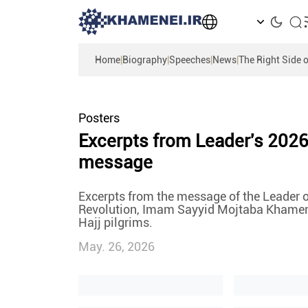
Home
|
Biography
|
Speeches
|
News
|
The Right Side o
Posters
Excerpts from Leader's 2026
message
Excerpts from the message of the Leader o
Revolution, Imam Sayyid Mojtaba Khamen
Hajj pilgrims.
May. 26, 2026