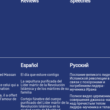
Reviews
Speeches
Español
Русский
yed Hassan
El día que estuve contigo
Послание великого лиде
Исламской революции в
La sepultura purificada del
связи с похоронами и
e celui qui a
Líder mártir de la Revolución
погребением лидера-
 nation
Islámica y de los mártires de su
мученика Ирана
familia
, il a offert
Полное видео церемони
r l'amour de
Cortejo fúnebre del cuerpo
совершения джаназа-н
purificado del Líder mártir de la
над пречистым телом
Revolución Islámica en la
лидера-мученика и тел