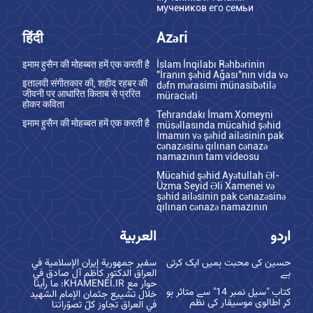
мучеников его семьи
हिंदी
Azəri
इमाम हुसैन की मोहब्बत हमें एक करती है
İslam İnqilabı Rəhbərinin
"İranın şəhid Ağası"nın vida və
इतालवी संगीतकार की, शहीद रहबर की
dəfn mərasimi münasibətilə
जीवनी पर आधारित किताब से प्ररित
müraciəti
होकर कविता
Tehrandakı İmam Xomeyni
इमाम हुसैन की मोहब्बत हमें एक करती है
müsəllasında mücahid şəhid
İmamın və şəhid ailəsinin pak
cənazəsinə qılınan cənazə
namazının tam videosu
Mücahid şəhid Ayətullah Əl-
Üzma Seyid Əli Xamenei və
şəhid ailəsinin pak cənazəsinə
qılınan cənazə namazının
اردو
العربية
حسین کی محبت ہمیں ایک کرتی
سفير جمهورية إيران الإسلامية في
ہے
العراق الدكتور كاظم آل صادق في
حوار مع KHAMENEI.IR: ما رأينا
کتاب "سیل نمبر 14" سے متاثر ہو
خلال تشييع جثمان الإمام الشهيد
کر اطالوی موسیقار کی نظم
في العراق تجاوز كلّ تصوّراتنا