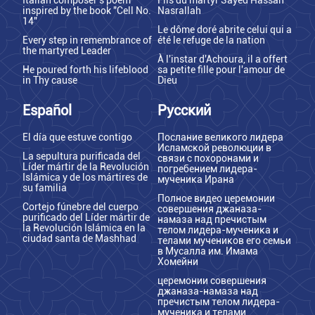
Italian composer's poem
Fils du martyr Sayed Hassan
inspired by the book "Cell No.
Nasrallah
14"
Le dôme doré abrite celui qui a
Every step in remembrance of
été le refuge de la nation
the martyred Leader
À l'instar d'Achoura, il a offert
He poured forth his lifeblood
sa petite fille pour l'amour de
in Thy cause
Dieu
Español
Русский
El día que estuve contigo
Послание великого лидера
Исламской революции в
La sepultura purificada del
связи с похоронами и
Líder mártir de la Revolución
погребением лидера-
Islámica y de los mártires de
мученика Ирана
su familia
Полное видео церемонии
Cortejo fúnebre del cuerpo
совершения джаназа-
purificado del Líder mártir de
намаза над пречистым
la Revolución Islámica en la
телом лидера-мученика и
ciudad santa de Mashhad
телами мучеников его семьи
в Мусалла им. Имама
Хомейни
церемонии совершения
джаназа-намаза над
пречистым телом лидера-
мученика и телами