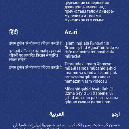
церемонии совершения
джаназа-намаза над
пречистым телом лидера-
мученика и телами
мучеников его семьи
हिंदी
Azəri
इमाम हुसैन की मोहब्बत हमें एक करती है
İslam İnqilabı Rəhbərinin
"İranın şəhid Ağası"nın vida və
इतालवी संगीतकार की, शहीद रहबर की
dəfn mərasimi münasibətilə
जीवनी पर आधारित किताब से प्ररित
müraciəti
होकर कविता
Tehrandakı İmam Xomeyni
इमाम हुसैन की मोहब्बत हमें एक करती है
müsəllasında mücahid şəhid
İmamın və şəhid ailəsinin pak
cənazəsinə qılınan cənazə
namazının tam videosu
Mücahid şəhid Ayətullah Əl-
Üzma Seyid Əli Xamenei və
şəhid ailəsinin pak cənazəsinə
qılınan cənazə namazının
اردو
العربية
حسین کی محبت ہمیں ایک کرتی
سفير جمهورية إيران الإسلامية في