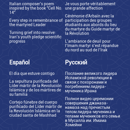
Italian composer's poem
Je vous porte véritablement
inspired by the book "Cell No.
une grande affection
14"
Cérémonie d'Arbaïn avec la
Every step in remembrance of
participation des groupes
the martyred Leader
étudiants aux abords du lieu
du martyre du Guide martyr de
Turning grief into resolve:
la Révolution
Iran’s youth pledge scientific
progress
L’ambiance de deuil pour
l’Imam martyr s’est répandue
du nord au sud de l’Irak
Español
Русский
El día que estuve contigo
Послание великого лидера
Исламской революции в
La sepultura purificada del
связи с похоронами и
Líder mártir de la Revolución
погребением лидера-
Islámica y de los mártires de
мученика Ирана
su familia
Полное видео церемонии
Cortejo fúnebre del cuerpo
совершения джаназа-
purificado del Líder mártir de
намаза над пречистым
la Revolución Islámica en la
телом лидера-мученика и
ciudad santa de Mashhad
телами мучеников его семьи
в Мусалла им. Имама
Хомейни