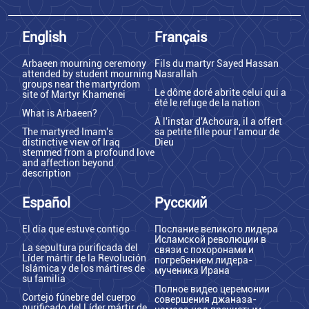
English
Français
Arbaeen mourning ceremony
Fils du martyr Sayed Hassan
attended by student mourning
Nasrallah
groups near the martyrdom
Le dôme doré abrite celui qui a
site of Martyr Khamenei
été le refuge de la nation
What is Arbaeen?
À l'instar d'Achoura, il a offert
The martyred Imam's
sa petite fille pour l'amour de
distinctive view of Iraq
Dieu
stemmed from a profound love
and affection beyond
description
Español
Русский
El día que estuve contigo
Послание великого лидера
Исламской революции в
La sepultura purificada del
связи с похоронами и
Líder mártir de la Revolución
погребением лидера-
Islámica y de los mártires de
мученика Ирана
su familia
Полное видео церемонии
Cortejo fúnebre del cuerpo
совершения джаназа-
purificado del Líder mártir de