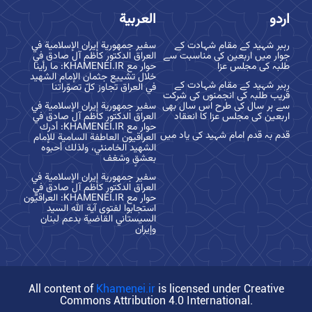
اردو
العربية
رہبر شہید کے مقام شہادت کے
سفير جمهورية إيران الإسلامية في
جوار میں اربعین کی مناسبت سے
العراق الدكتور كاظم آل صادق في
طلبہ کی مجلس عزا
حوار مع KHAMENEI.IR: ما رأينا
خلال تشييع جثمان الإمام الشهيد
رہبر شہید کے مقام شہادت کے
في العراق تجاوز كلّ تصوّراتنا
قریب طلبہ کی انجمنوں کی شرکت
سے ہر سال کی طرح اس سال بھی
سفير جمهورية إيران الإسلامية في
اربعین کی مجلس عزا کا انعقاد
العراق الدكتور كاظم آل صادق في
حوار مع KHAMENEI.IR: أدرك
قدم بہ قدم امام شہید کی یاد میں
العراقيون العاطفة السامية للإمام
الشهيد الخامنئي، ولذلك أحبوه
بعشقٍ وشغف
سفير جمهورية إيران الإسلامية في
العراق الدكتور كاظم آل صادق في
حوار مع KHAMENEI.IR: العراقيّون
استجابوا لفتوى آية الله السيد
السيستاني القاضية بدعم لبنان
وإيران
All content of
Khamenei.ir
is licensed under Creative
Commons Attribution 4.0 International.