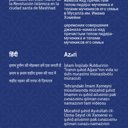
намаза над пречистым
la Revolución Islámica en la
телом лидера-мученика и
ciudad santa de Mashhad
телами мучеников его семьи
в Мусалла им. Имама
Хомейни
церемонии совершения
джаназа-намаза над
пречистым телом лидера-
мученика и телами
мучеников его семьи
हिंदी
Azəri
इमाम हुसैन की मोहब्बत हमें एक करती है
İslam İnqilabı Rəhbərinin
"İranın şəhid Ağası"nın vida və
क़दम ब क़दम शहीद इमाम की याद में
dəfn mərasimi münasibətilə
müraciəti
शहीद रहबर की तरफ़ से ज़ियारत
Tehrandakı İmam Xomeyni
müsəllasında mücahid şəhid
İmamın və şəhid ailəsinin pak
cənazəsinə qılınan cənazə
namazının tam videosu
Mücahid şəhid Ayətullah Əl-
Üzma Seyid Əli Xamenei və
şəhid ailəsinin pak cənazəsinə
qılınan cənazə namazının