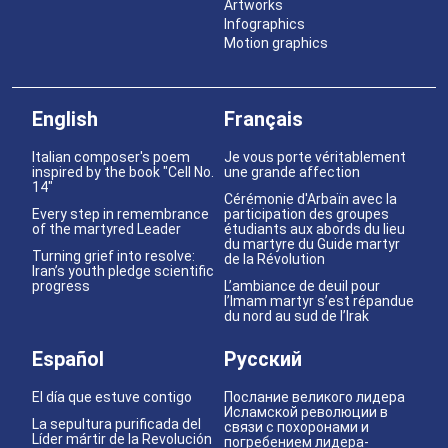
Artworks
Infographics
Motion graphics
English
Français
Italian composer's poem
Je vous porte véritablement
inspired by the book "Cell No.
une grande affection
14"
Cérémonie d'Arbaïn avec la
Every step in remembrance
participation des groupes
of the martyred Leader
étudiants aux abords du lieu
du martyre du Guide martyr
Turning grief into resolve:
de la Révolution
Iran’s youth pledge scientific
progress
L’ambiance de deuil pour
l’Imam martyr s’est répandue
du nord au sud de l’Irak
Español
Русский
El día que estuve contigo
Послание великого лидера
Исламской революции в
La sepultura purificada del
связи с похоронами и
Líder mártir de la Revolución
погребением лидера-