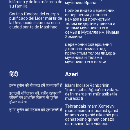
Islámica y de los mártires de
мученика Ирана
su familia
Полное видео церемонии
Cortejo fúnebre del cuerpo
совершения джаназа-
purificado del Líder mártir de
намаза над пречистым
la Revolución Islámica en la
телом лидера-мученика и
ciudad santa de Mashhad
телами мучеников его
семьи в Мусалла им. Имама
Хомейни
церемонии совершения
джаназа-намаза над
пречистым телом лидера-
мученика и телами
мучеников его семьи
हिंदी
Azəri
इमाम हुसैन की मोहब्बत हमें एक करती है
İslam İnqilabı Rəhbərinin
"İranın şəhid Ağası"nın vida və
इतालवी संगीतकार की, शहीद रहबर की
dəfn mərasimi münasibətilə
जीवनी पर आधारित किताब से प्ररित
müraciəti
होकर कविता
Tehrandakı İmam Xomeyni
इमाम हुसैन की मोहब्बत हमें एक करती है
müsəllasında mücahid şəhid
İmamın və şəhid ailəsinin pak
cənazəsinə qılınan cənazə
namazının tam videosu