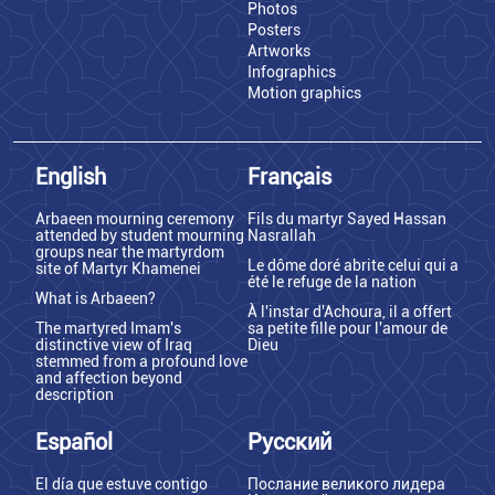
Photos
Posters
Artworks
Infographics
Motion graphics
English
Français
Arbaeen mourning ceremony
Fils du martyr Sayed Hassan
attended by student mourning
Nasrallah
groups near the martyrdom
Le dôme doré abrite celui qui a
site of Martyr Khamenei
été le refuge de la nation
What is Arbaeen?
À l'instar d'Achoura, il a offert
The martyred Imam's
sa petite fille pour l'amour de
distinctive view of Iraq
Dieu
stemmed from a profound love
and affection beyond
description
Español
Русский
El día que estuve contigo
Послание великого лидера