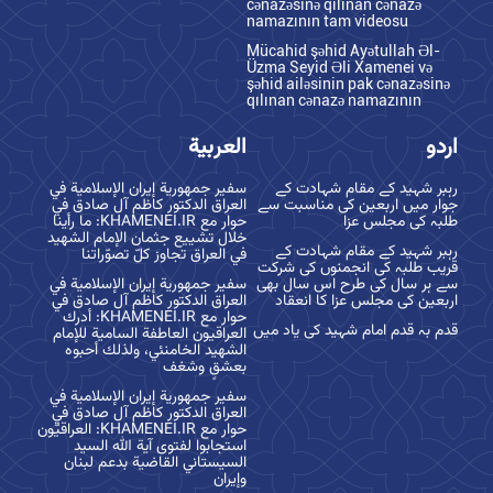
cənazəsinə qılınan cənazə
namazının tam videosu
Mücahid şəhid Ayətullah Əl-
Üzma Seyid Əli Xamenei və
şəhid ailəsinin pak cənazəsinə
qılınan cənazə namazının
اردو
العربية
رہبر شہید کے مقام شہادت کے
سفير جمهورية إيران الإسلامية في
جوار میں اربعین کی مناسبت سے
العراق الدكتور كاظم آل صادق في
طلبہ کی مجلس عزا
حوار مع KHAMENEI.IR: ما رأينا
خلال تشييع جثمان الإمام الشهيد
رہبر شہید کے مقام شہادت کے
في العراق تجاوز كلّ تصوّراتنا
قریب طلبہ کی انجمنوں کی شرکت
سے ہر سال کی طرح اس سال بھی
سفير جمهورية إيران الإسلامية في
اربعین کی مجلس عزا کا انعقاد
العراق الدكتور كاظم آل صادق في
حوار مع KHAMENEI.IR: أدرك
قدم بہ قدم امام شہید کی یاد میں
العراقيون العاطفة السامية للإمام
الشهيد الخامنئي، ولذلك أحبوه
بعشقٍ وشغف
سفير جمهورية إيران الإسلامية في
العراق الدكتور كاظم آل صادق في
حوار مع KHAMENEI.IR: العراقيّون
استجابوا لفتوى آية الله السيد
السيستاني القاضية بدعم لبنان
وإيران