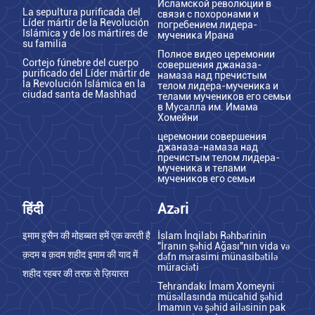
Исламской революции в
La sepultura purificada del
связи с похоронами и
Líder mártir de la Revolución
погребением лидера-
Islámica y de los mártires de
мученика Ирана
su familia
Полное видео церемонии
Cortejo fúnebre del cuerpo
совершения джаназа-
purificado del Líder mártir de
намаза над пречистым
la Revolución Islámica en la
телом лидера-мученика и
ciudad santa de Mashhad
телами мучеников его семьи
в Мусалла им. Имама
Хомейни
церемонии совершения
джаназа-намаза над
пречистым телом лидера-
мученика и телами
мучеников его семьи
हिंदी
Azəri
इमाम हुसैन की मोहब्बत हमें एक करती है
İslam İnqilabı Rəhbərinin
"İranın şəhid Ağası"nın vida və
क़दम ब क़दम शहीद इमाम की याद में
dəfn mərasimi münasibətilə
müraciəti
शहीद रहबर की तरफ़ से ज़ियारत
Tehrandakı İmam Xomeyni
müsəllasında mücahid şəhid
İmamın və şəhid ailəsinin pak